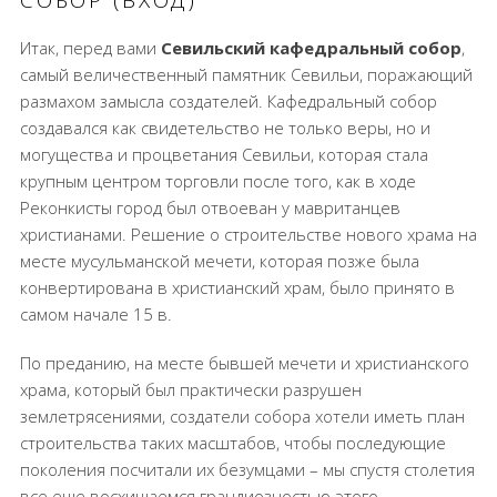
СОБОР (ВХОД)
Итак, перед вами
Севильский кафедральный собор
,
самый величественный памятник Севильи, поражающий
размахом замысла создателей. Кафедральный собор
создавался как свидетельство не только веры, но и
могущества и процветания Севильи, которая стала
крупным центром торговли после того, как в ходе
Реконкисты город был отвоеван у мавританцев
христианами. Решение о строительстве нового храма на
месте мусульманской мечети, которая позже была
конвертирована в христианский храм, было принято в
самом начале 15 в.
По преданию, на месте бывшей мечети и христианского
храма, который был практически разрушен
землетрясениями, создатели собора хотели иметь план
строительства таких масштабов, чтобы последующие
поколения посчитали их безумцами – мы спустя столетия
все еще восхищаемся грандиозностью этого