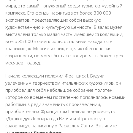
мира, это самый популярный среди туристов музейный
комплекс. Его фонды насчитывают более 300 000
экспонатов, представляющих собой высокую
художественную и культурную ценность. В залах музея
выставлена только малая часть имеющейся коллекции,
всего 35 000 экземпляров, остальные находятся в
хранилищах. Многие из них, в целях обеспечения
сохранности, не могут быть экспонированы более трех
месяцев подряд.
Начало коллекции положил Франциск I. Будучи
увлеченным творчеством итальянских художников, он
приобрел для себя небольшое собрание полотен,
которое со временем постепенно пополнялось новыми
работами. Среди знаменитых произведений,
приобретенных Франциском I нельзя не упомянуть
«Джоконду» Леонардо да Винчи и «Прекрасную
садовницу», написанную Рафаэлем Санти. Взгляните
на
картины Лувра фото
.