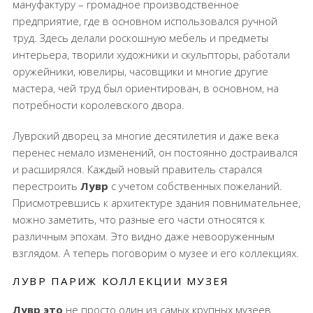
мануфактуру – громадное производственное
предприятие, где в основном использовался ручной
труд. Здесь делали роскошную мебель и предметы
интерьера, творили художники и скульпторы, работали
оружейники, ювелиры, часовщики и многие другие
мастера, чей труд был ориентирован, в основном, на
потребности королевского двора.
Луврский дворец за многие десятилетия и даже века
перенес немало изменений, он постоянно достраивался
и расширялся. Каждый новый правитель старался
перестроить
Лувр
с учетом собственных пожеланий.
Присмотревшись к архитектуре здания повнимательнее,
можно заметить, что разные его части относятся к
различным эпохам. Это видно даже невооруженным
взглядом. А теперь поговорим о музее и его коллекциях.
ЛУВР ПАРИЖ КОЛЛЕКЦИИ МУЗЕЯ
Лувр это
не просто один из самых крупных музеев