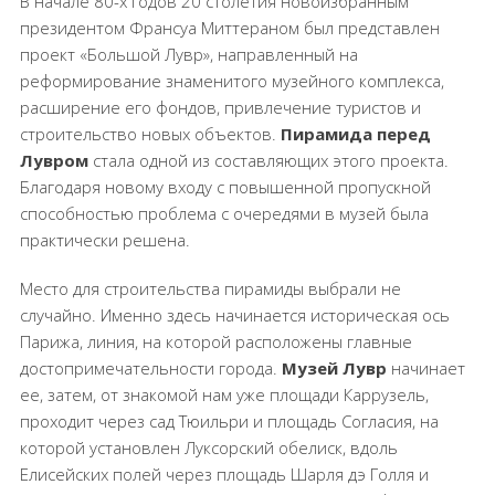
В начале 80-х годов 20 столетия новоизбранным
президентом Франсуа Миттераном был представлен
проект «Большой Лувр», направленный на
реформирование знаменитого музейного комплекса,
расширение его фондов, привлечение туристов и
строительство новых объектов.
Пирамида перед
Лувром
стала одной из составляющих этого проекта.
Благодаря новому входу с повышенной пропускной
способностью проблема с очередями в музей была
практически решена.
Место для строительства пирамиды выбрали не
случайно. Именно здесь начинается историческая ось
Парижа, линия, на которой расположены главные
достопримечательности города.
Музей Лувр
начинает
ее, затем, от знакомой нам уже площади Каррузель,
проходит через сад Тюильри и площадь Согласия, на
которой установлен Луксорский обелиск, вдоль
Елисейских полей через площадь Шарля дэ Голля и