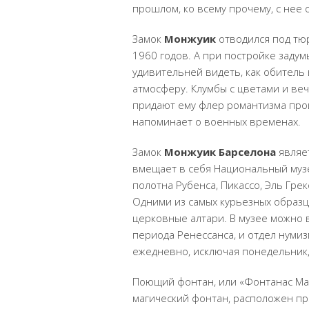
прошлом, ко всему прочему, с нее 
Замок
Монжуик
отводился под тю
1960 годов. А при постройке задум
удивительней видеть, как обител
атмосферу. Клумбы с цветами и ве
придают ему флер романтизма прош
напоминает о военных временах.
Замок
Монжуик
Барселона
являет
вмещает в себя Национальный музе
полотна
Рубенса
,
Пикассо
, Эль Гре
Одними из самых курьезных образц
церковные алтари. В музее можно
периода Ренессанса, и отдел нумиз
ежедневно, исключая понедельник, 
Поющий фонтан, или «Фонтанас Маги
магический фонтан, расположен пр