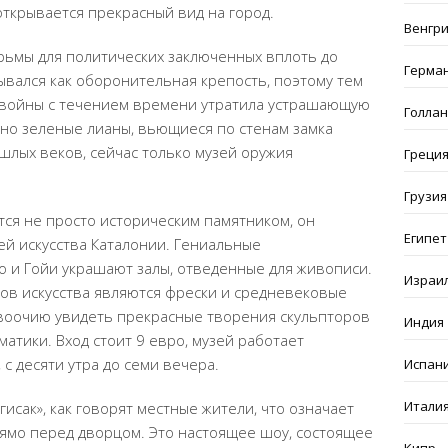
открывается прекрасный вид на город.
Венгр
рьмы для политических заключенных вплоть до
Герма
ывался как оборонительная крепость, поэтому тем
ь войны с течением времени утратила устрашающую
Голла
чно зеленые лианы, вьющиеся по стенам замка
лых веков, сейчас только музей оружия
Греци
Грузия
ся не просто историческим памятником, он
Египет
й искусства Каталонии. Гениальные
ко и
Гойи
украшают залы, отведенные для живописи.
Израи
ов искусства являются фрески и средневековые
 воочию увидеть прекрасные творения скульпторов
Индия
матики. Вход стоит 9 евро, музей работает
с десяти утра до семи вечера.
Испан
Итали
сак», как говорят местные жители, что означает
ямо перед дворцом. Это настоящее шоу, состоящее