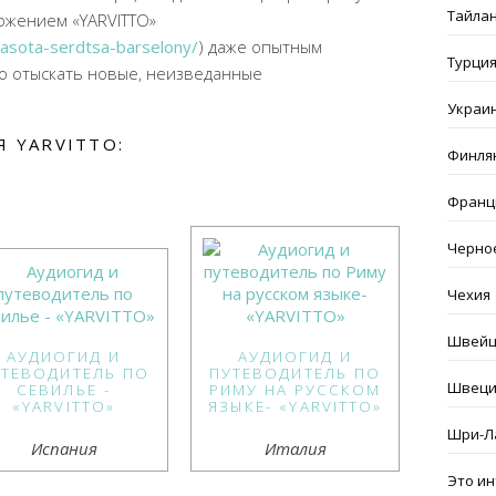
Тайла
ожением «
YARVITTO
»
rasota-serdtsa-barselony/
) даже опытным
Турци
о отыскать новые, неизведанные
Украи
 YARVITTO:
Финля
Франц
Черно
Чехия
Швейц
АУДИОГИД И
АУДИОГИД И
УТЕВОДИТЕЛЬ ПО
ПУТЕВОДИТЕЛЬ ПО
Швеци
СЕВИЛЬЕ -
РИМУ НА РУССКОМ
«YARVITTO»
ЯЗЫКЕ- «YARVITTO»
Шри-Л
Испания
Италия
Это и