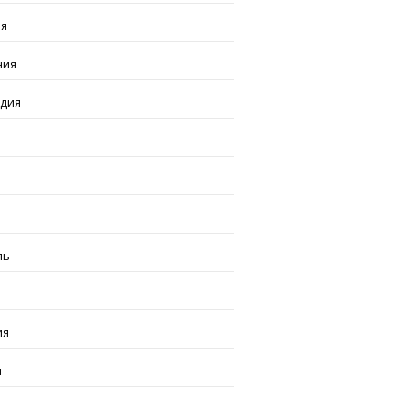
ия
ния
ндия
я
ль
ия
я