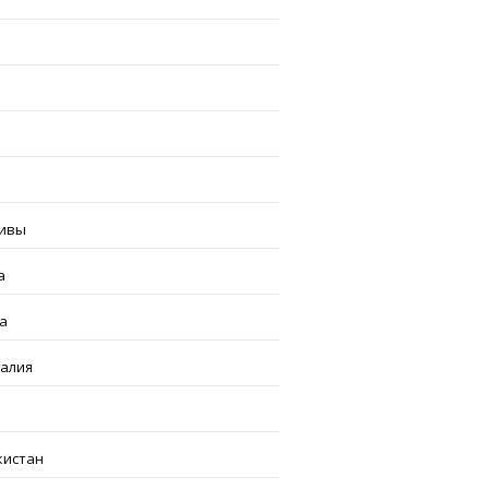
ивы
а
а
галия
кистан