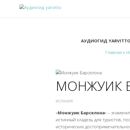
АУДИОГИД YARVITTO
Главная
»
И
МОНЖУИК 
ИСПАНИЯ
«
Монжуик
Барселона
» – знамени
истинный кладезь для туристов, п
исторических достопримечательнос