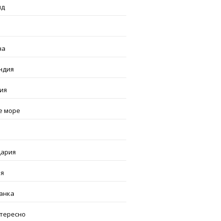
нд
я
на
ндия
ия
е море
ария
я
анка
нтересно