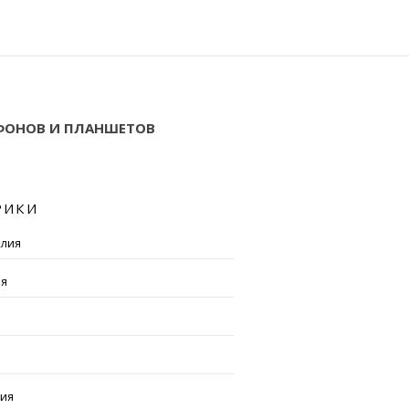
ТФОНОВ И ПЛАНШЕТОВ
РИКИ
алия
ия
рия