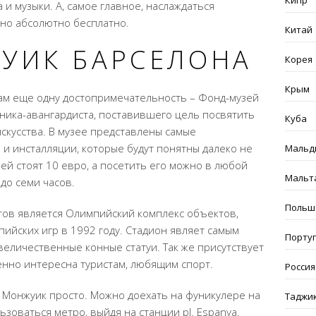
Кипр
 и музыки. А, самое главное, наслаждаться
но абсолютно бесплатно.
Китай
УИК
БАРСЕЛОНА
Корея
Крым
ам еще одну достопримечательность – Фонд-музей
ника-авангардиста, поставившего цель посвятить
Куба
скусства. В музее представлены самые
 и инсталляции, которые будут понятны далеко не
Мальд
ей стоят 10 евро, а посетить его можно в любой
Мальт
до семи часов.
Польш
тов является Олимпийский комплекс объектов,
ийских игр в 1992 году. Стадион являет самым
Порту
еличественные конные статуи. Так же присутствует
енно интересна туристам, любящим спорт.
Россия
ы
Монжуик
просто. Можно доехать на фуникулере на
Таджи
ьзоваться метро, выйдя на станции pl.
Espanya
.