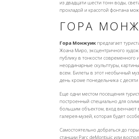
из двадцати шести тонн воды, света
прохладой и красотой фонтана мож
ГОРА
МОНЖ
Гора Монжуик
предлагает турист
Жоана
Миро, эксцентричного худож
публику в тонкости современного и
неординарные скульптуры, картины
всем. Билеты в этот необычный муз
день кроме понедельника с десяти 
Еще одни местом посещения турис
построенный специально для олимп
большим объектом, вход венчают в
галерея-музей, которая будет особ
Самостоятельно добраться до гор
станции
Parc
de
Montjuïc
или воспол