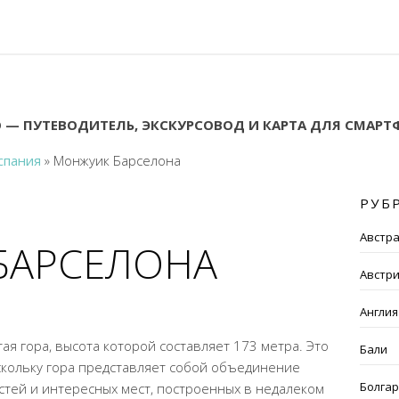
 — ПУТЕВОДИТЕЛЬ, ЭКСКУРСОВОД И КАРТА ДЛЯ СМАР
спания
»
Монжуик Барселона
РУБ
Австр
БАРСЕЛОНА
Австр
Англия
тая гора, высота которой составляет 173 метра. Это
Бали
оскольку гора представляет собой объединение
Болга
тей и интересных мест, построенных в недалеком