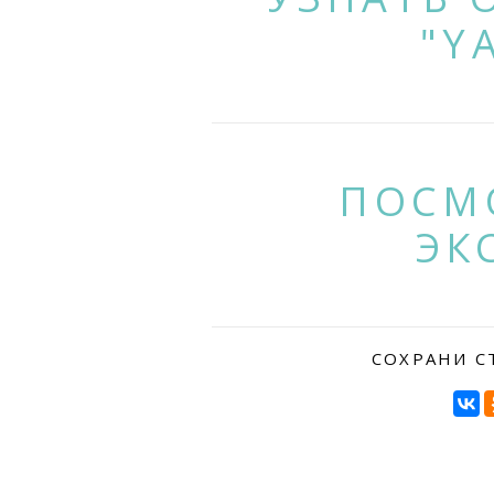
"Y
ПОСМ
ЭК
СОХРАНИ С