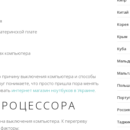
Кипр
Китай
я
Корея
атеринской плате
Крым
Куба
вах компьютера
Мальд
Мальт
ю причину выключения компьютера и способы
руг понимаете, что просто пришла пора менять
Польш
овать
интернет магазин ноутбуков в Украине
.
Порту
ПРОЦЕССОРА
Россия
на выключения компьютера. К перегреву
Таджи
 факторы: