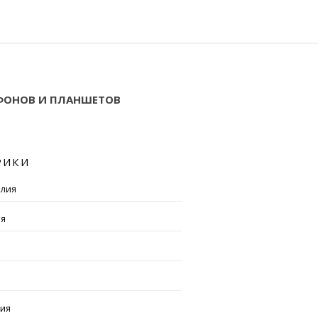
ТФОНОВ И ПЛАНШЕТОВ
РИКИ
алия
ия
рия