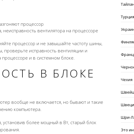
Тайла
Турци
разгоняют процессор
Украи
, неисправность вентилятора на процессоре
Финля
няйте процессор и не завышайте частоту шины,
ы, проверьте исправность вентиляции и
Франц
 процессоре и в системном блоке.
Черно
ОСТЬ В БЛОКЕ
Чехия
Швейц
ютер вообще не включается, но бывают и такие
Швеци
ючению компьютера.
Шри-Л
, установив более мощный в Вт, старый блок
ирования.
Это и