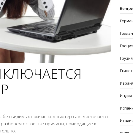
Венгр
Герма
Голла
Греци
Грузия
ЫКЛЮЧАЕТСЯ
Египет
Р
Израи
Индия
Испан
да без видимых причин компьютер сам выключается.
Итали
те разберем основные причины, приводящие к
тельно.