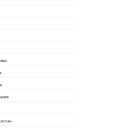
ивы
а
а
галия
кистан