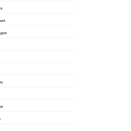
ия
ния
ндия
я
ль
ия
я