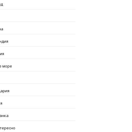
нд
я
на
ндия
ия
е море
ария
я
анка
нтересно