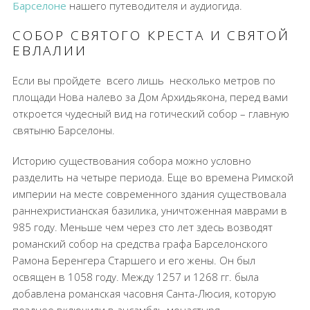
Барселоне
нашего путеводителя и аудиогида.
СОБОР СВЯТОГО КРЕСТА И СВЯТОЙ
ЕВЛАЛИИ
Если вы пройдете
всего лишь
несколько метров по
площади Нова налево за Дом Архидьякона, перед вами
откроется чудесный вид на готический собор – главную
святыню Барселоны.
Историю существования собора можно условно
разделить на четыре периода. Еще во времена Римской
империи на месте современного здания существовала
раннехристианская базилика, уничтоженная маврами в
985 году. Меньше чем через сто лет здесь возводят
романский собор на средства графа Барселонского
Рамона Беренгера Старшего и его жены. Он был
освящен в 1058 году. Между 1257 и 1268 гг. была
добавлена романская часовня Санта-Люсия, которую