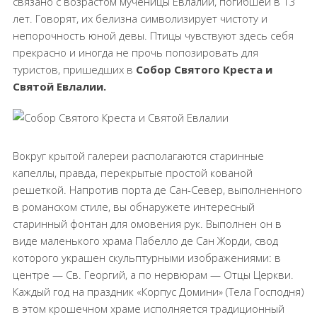
связано с возрастом мученицы Евлалии, погибшей в 13
лет. Говорят, их белизна символизирует чистоту и
непорочность юной девы. Птицы чувствуют здесь себя
прекрасно и иногда не прочь попозировать для
туристов, пришедших в
Собор Святого Креста и
Святой Евлалии.
Вокруг крытой галереи располагаются старинные
капеллы, правда, перекрытые простой кованой
решеткой. Напротив порта де Сан-Север, выполненного
в романском стиле, вы обнаружете интересный
старинный фонтан для омовения рук. Выполнен он в
виде маленького храма Пабелло де Сан Жорди, свод
которого украшен скульптурными изображениями: в
центре — Св. Георгий, а по нервюрам — Отцы Церкви.
Каждый год на праздник «Корпус Домини» (Тела Господня)
в этом крошечном храме исполняется традиционный