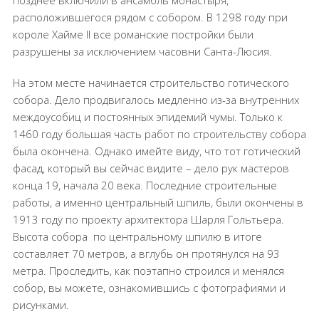
позднее включили в ансамбль монастыря,
расположившегося рядом с собором. В 1298 году при
короле Хайме II все романские постройки были
разрушены за исключением часовни Санта-Люсия.
На этом месте начинается строительство готического
собора. Дело продвигалось медленно из-за внутренних
междоусобиц и постоянных эпидемий чумы. Только к
1460 году большая часть работ по строительству собора
была окончена. Однако имейте виду, что тот готический
фасад, который вы сейчас видите – дело рук мастеров
конца 19, начала 20 века. Последние строительные
работы, а именно центральный шпиль, были окончены в
1913 году по проекту архитектора Шарля Гольтьера.
Высота собора
по центральному шпилю в итоге
составляет 70 метров, а вглубь он протянулся на 93
метра. Проследить, как поэтапно строился и менялся
собор, вы можете, ознакомившись с фотографиями и
рисунками.