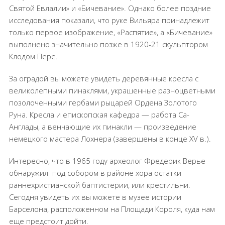
Святой Евлалии» и «Бичевание». Однако более поздние
исследования показали, что руке Вильяра принадлежит
только первое изображение, «Распятие», а «Бичевание»
выполнено значительно позже в 1920-21 скульптором
Клодом Пере.
За оградой вы можете увидеть деревянные кресла с
великолепными пинаклями, украшенные разноцветными
позолоченными гербами рыцарей Ордена Золотого
Руна. Кресла и епископская кафедра — работа Са-
Англады, а венчающие их пинакли — произведение
немецкого мастера Лохнера (завершены в конце XV в.).
Интересно, что в 1965 году археолог Фредерик Верье
обнаружил
под собором в районе хора остатки
раннехристианской баптистерии, или крестильни.
Сегодня увидеть их вы можете в музее истории
Барселона, расположенном на Площади Короля, куда нам
еще предстоит дойти.