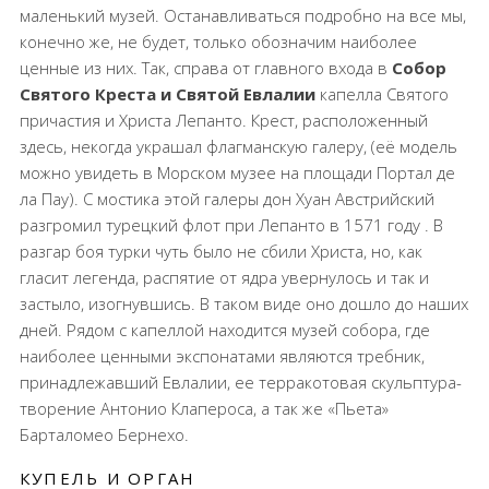
маленький музей. Останавливаться подробно на все мы,
конечно же, не будет, только обозначим наиболее
ценные из них. Так, справа от главного входа в
Собор
Святого Креста и Святой Евлалии
капелла Святого
причастия и Христа Лепанто. Крест, расположенный
здесь, некогда украшал флагманскую галеру, (её модель
можно увидеть в Морском музее на площади Портал де
ла Пау). С мостика этой галеры дон Хуан Австрийский
разгромил турецкий флот при Лепанто в 1571 году . В
разгар боя турки чуть было не сбили Христа, но, как
гласит легенда, распятие от ядра увернулось и так и
застыло, изогнувшись. В таком виде оно дошло до наших
дней. Рядом с капеллой находится музей собора, где
наиболее ценными экспонатами являются требник,
принадлежавший Евлалии, ее терракотовая скульптура-
творение Антонио Клапероса, а так же «Пьета»
Барталомео Бернехо.
КУПЕЛЬ И ОРГАН