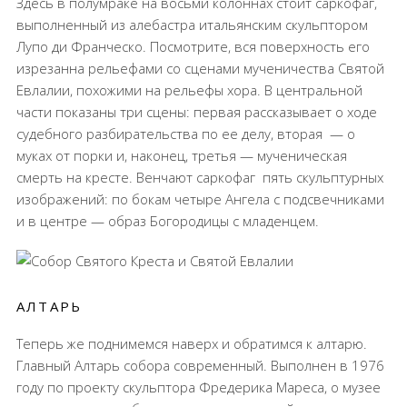
Здесь в полумраке на восьми колоннах стоит саркофаг,
выполненный из алебастра итальянским скульптором
Лупо ди Франческо. Посмотрите, вся поверхность его
изрезанна рельефами со сценами мученичества Святой
Евлалии, похожими на рельефы хора. В центральной
части показаны три сцены: первая рассказывает о ходе
судебного разбирательства по ее делу, вторая
— о
муках от порки и, наконец, третья — мученическая
смерть на кресте. Венчают саркофаг
пять скульптурных
изображений: по бокам четыре Ангела с подсвечниками
и в центре — образ Богородицы с младенцем.
АЛТАРЬ
Теперь же поднимемся наверх и обратимся к алтарю.
Главный Алтарь собора современный. Выполнен в 1976
году по проекту скульптора Фредерика Мареса, о музее