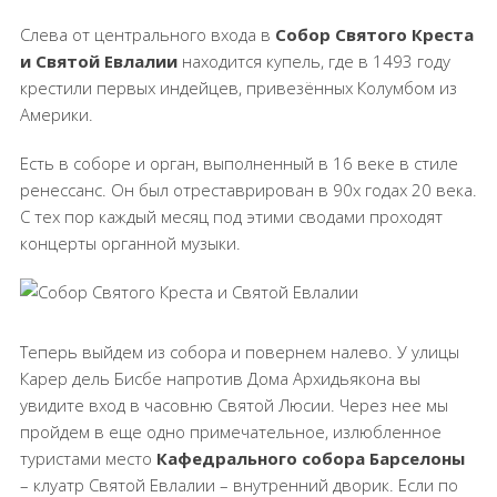
Слева от центрального входа в
Собор Святого Креста
и Святой Евлалии
находится купель, где в 1493 году
крестили первых индейцев, привезённых Колумбом из
Америки.
Есть в соборе и орган, выполненный в 16 веке в стиле
ренессанс. Он был отреставрирован в 90х годах 20 века.
С тех пор каждый месяц под этими сводами проходят
концерты органной музыки.
Теперь выйдем из собора и повернем налево. У улицы
Карер дель Бисбе напротив Дома Архидьякона вы
увидите вход в часовню Святой Люсии. Через нее мы
пройдем в еще одно примечательное, излюбленное
туристами место
Кафедрального собора Барселоны
– клуатр Святой Евлалии – внутренний дворик. Если по