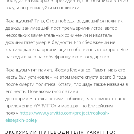
победил на выборах в президенты, состоявшихся в 1920
году, и он решил уйти из политики.
Французский Тигр, Отец победы, выдающийся политик,
дважды занимавший пост премьер-министра, автор
нескольких замечательных сочинений и издатель
дюжины газет умер в бедности. Его сбережений не
хватило даже на организацию собственных похорон. Все
расходы взяло на себя французское государство.
Французы чтят память Жоржа Клемансо. Памятник в его
честь был установлен на этом месте спустя всего 3 года
после смерти политика. Кстати, площадь также названа в
его честь. Познакомиться с этими
достопримечательностями поближе, вам поможет наше
приложение «YARVITTO» и маршрут по Елисейским
полям
https://www.yarvitto.com/project/roskosh-
elisejskih-polej/
ЭКСКУРСИИ ПУТЕВОДИТЕЛЯ YARVITTO: