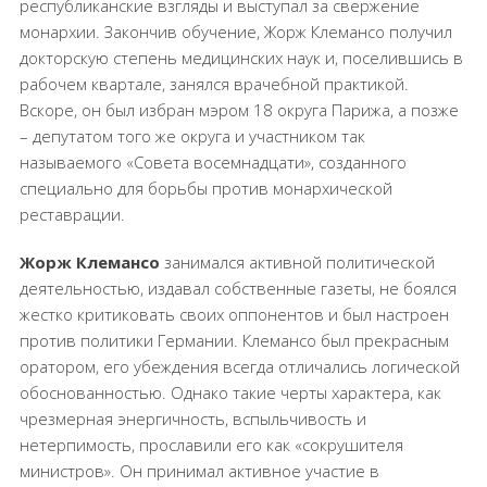
республиканские взгляды и выступал за свержение
монархии. Закончив обучение, Жорж Клемансо получил
докторскую степень медицинских наук и, поселившись в
рабочем квартале, занялся врачебной практикой.
Вскоре, он был избран мэром 18 округа Парижа, а позже
– депутатом того же округа и участником так
называемого «Совета восемнадцати», созданного
специально для борьбы против монархической
реставрации.
Жорж Клемансо
занимался активной политической
деятельностью, издавал собственные газеты, не боялся
жестко критиковать своих оппонентов и был настроен
против политики Германии. Клемансо был прекрасным
оратором, его убеждения всегда отличались логической
обоснованностью. Однако такие черты характера, как
чрезмерная энергичность, вспыльчивость и
нетерпимость, прославили его как «сокрушителя
министров». Он принимал активное участие в