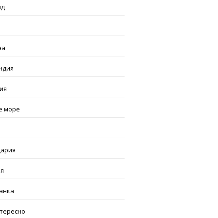
нд
я
на
ндия
ия
е море
ария
я
анка
нтересно