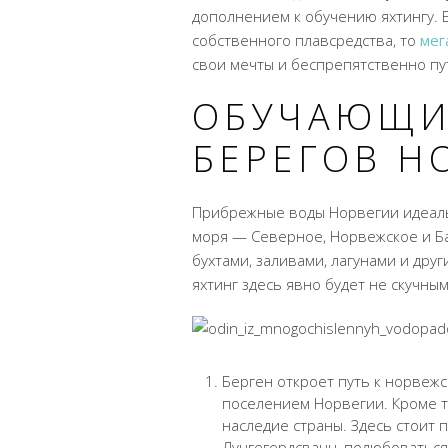
дополнением к обучению яхтингу. 
собственного плавсредства, то
мег
свои мечты и беспрепятственно пу
ОБУЧАЮЩИ
БЕРЕГОВ Н
Прибрежные воды Норвегии идеальн
моря — Северное, Норвежское и Ба
бухтами, заливами, лагунами и дру
яхтинг здесь явно будет не скучным
Берген откроет путь к норвеж
поселением Норвегии. Кроме т
наследие страны. Здесь стоит 
Лунгегердсванн, полюбоваться