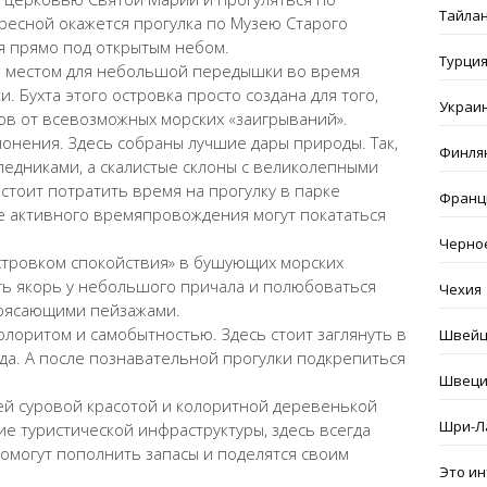
Тайла
ресной окажется прогулка по Музею Старого
я прямо под открытым небом.
Турци
м местом для небольшой передышки во время
. Бухта этого островка просто создана для того,
Украи
ков от всевозможных морских «заигрываний».
онения. Здесь собраны лучшие дары природы. Так,
Финля
ледниками, а скалистые склоны с великолепными
стоит потратить время на прогулку в парке
Франц
 активного времяпровождения могут покататься
Черно
стровком спокойствия» в бушующих морских
ть якорь у небольшого причала и полюбоваться
Чехия
трясающими пейзажами.
лоритом и самобытностью. Здесь стоит заглянуть в
Швейц
да. А после познавательной прогулки подкрепиться
Швеци
ей суровой красотой и колоритной деревенькой
Шри-Л
ие туристической инфраструктуры, здесь всегда
помогут пополнить запасы и поделятся своим
Это и