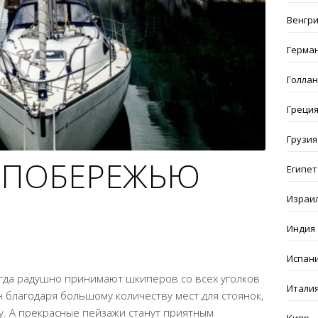
Венгр
Герма
Голла
Греци
Грузия
 ПОБЕРЕЖЬЮ
Египет
Израи
Индия
Испан
да радушно принимают шкиперов со всех уголков
Итали
н благодаря большому количеству мест для стоянок,
у. А прекрасные пейзажи станут приятным