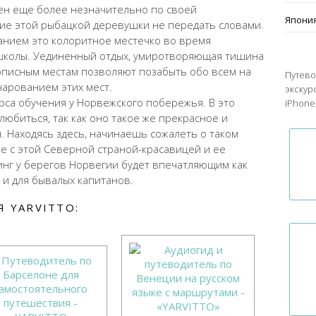
н еще более незначительно по своей
Япони
ие этой рыбацкой деревушки не передать словами.
анием это колоритное местечко во время
школы. Уединенный отдых, умиротворяющая тишина
описным местам позволяют позабыть обо всем на
Путево
чарованием этих мест.
экскур
рса обучения у Норвежского побережья. В это
iPhone,
юбиться, так как оно такое же прекрасное и
я. Находясь здесь, начинаешь сожалеть о таком
 с этой Северной страной-красавицей и ее
нг у берегов Норвегии будет впечатляющим как
 и для бывалых капитанов.
 YARVITTO: