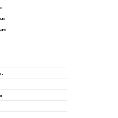
ия
ния
ндия
я
ль
ия
я