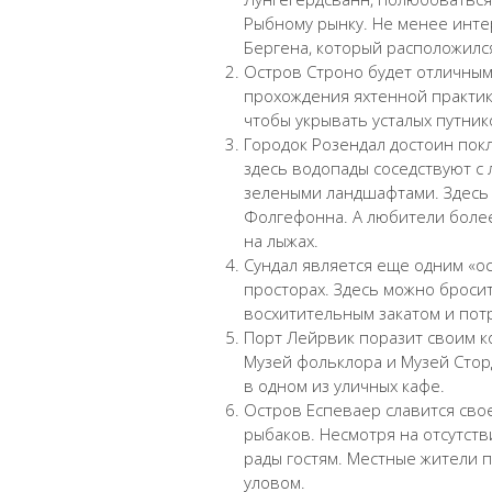
Рыбному рынку. Не менее инте
Бергена, который расположилс
Остров Строно будет отличны
прохождения яхтенной практики
чтобы укрывать усталых путни
Городок Розендал достоин покл
здесь водопады соседствуют с 
зелеными ландшафтами. Здесь 
Фолгефонна. А любители более
на лыжах.
Сундал является еще одним «о
просторах. Здесь можно броси
восхитительным закатом и по
Порт Лейрвик поразит своим ко
Музей фольклора и Музей Стор
в одном из уличных кафе.
Остров Еспеваер славится сво
рыбаков. Несмотря на отсутств
рады гостям. Местные жители 
уловом.