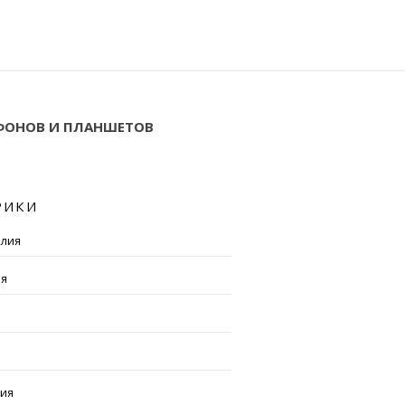
ТФОНОВ И ПЛАНШЕТОВ
РИКИ
алия
ия
рия