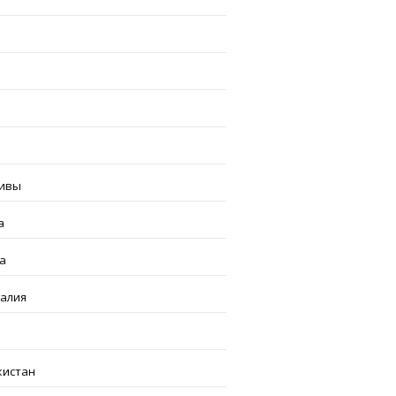
ивы
а
а
галия
кистан